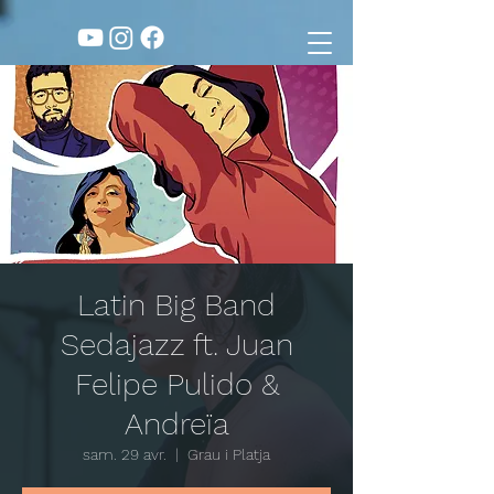
Latin Big Band
Sedajazz ft. Juan
Felipe Pulido &
Andreïa
sam. 29 avr.
  |  
Grau i Platja