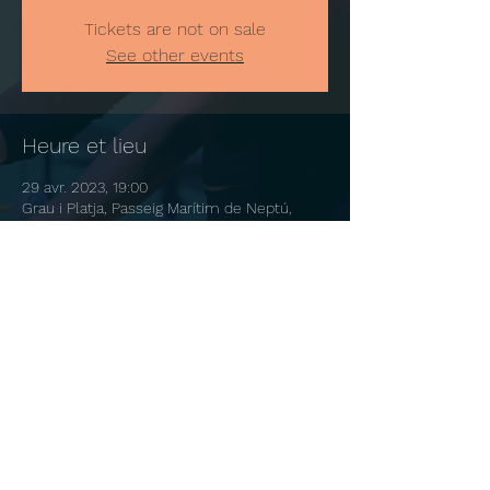
Tickets are not on sale
See other events
Heure et lieu
29 avr. 2023, 19:00
Grau i Platja, Passeig Marítim de Neptú,
46730 Grau i Platja, Valencia, Spain
+34 696 267 144
evacatalamusic@gmail.com