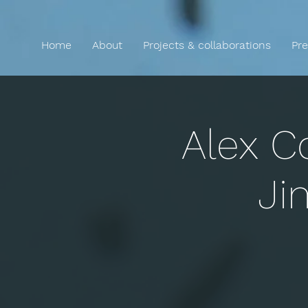
Home
About
Projects & collaborations
Pre
Alex C
Ji