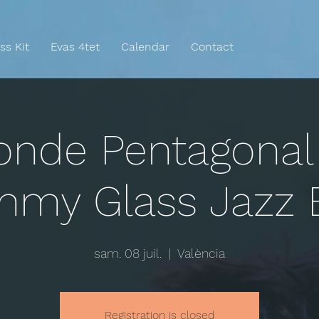
ss Kit
Evas 4tet
Calendar
Contact
onde Pentagonal
mmy Glass Jazz 
sam. 08 juil.
  |  
València
Registration is closed